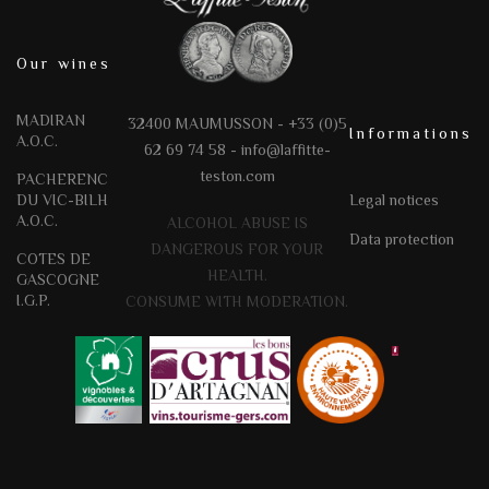
Our wines
MADIRAN
32400 MAUMUSSON - +33 (0)5
Informations
A.O.C.
62 69 74 58 -
info@laffitte-
teston.com
PACHERENC
DU VIC-BILH
Legal notices
A.O.C.
ALCOHOL ABUSE IS
Data protection
DANGEROUS FOR YOUR
COTES DE
HEALTH.
GASCOGNE
I.G.P.
CONSUME WITH MODERATION.