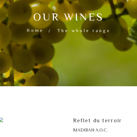
OUR WINES
Home
The whole range
Reflet du terroir
MADIRAN A.O.C.