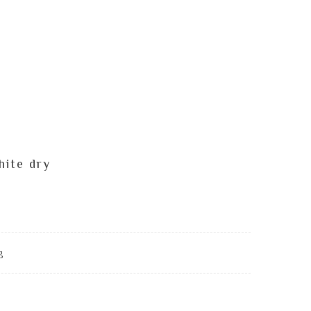
hite dry
g