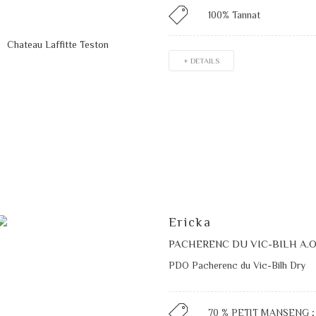
100% Tannat
+ DETAILS
Ericka
PACHERENC DU VIC-BILH A.O
PDO Pacherenc du Vic-Bilh Dry
70 % PETIT MANSENG ;